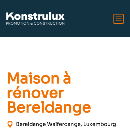
b
Maison à
rénover
Bereldange

Bereldange Walferdange, Luxembourg