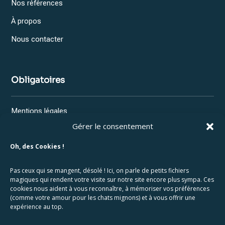
Nos références
À propos
Nous contacter
Obligatoires
Mentions légales
Gérer le consentement
Confidentialité
Oh, des Cookies !
RGPD
Pas ceux qui se mangent, désolé ! Ici, on parle de petits fichiers
magiques qui rendent votre visite sur notre site encore plus sympa. Ces
Contact
cookies nous aident à vous reconnaître, à mémoriser vos préférences
(comme votre amour pour les chats mignons) et à vous offrir une
expérience au top.
1 Op der Dresch, 8280 Kehlen, Luxembourg