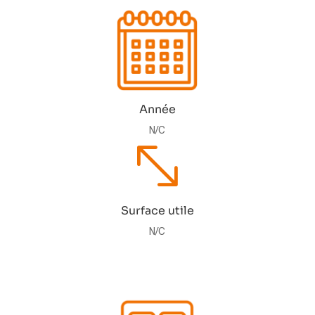
Année
N/C
-
Surface utile
N/C